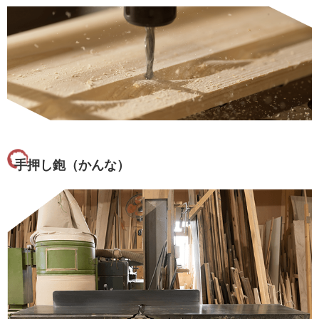
手押し鉋（かんな）